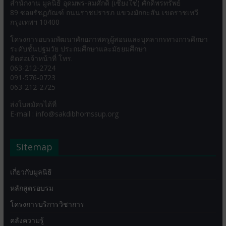
สำนักงาน มูลนิธิ อุดมพร-สมศักดิ์ (เซี่ยงใช่) ศักดิ์พรทรัพย์
89 ซอยรัชฏภัณฑ์ ถนนราชปรารภ แขวงมักกะสัน เขตราชเทวี
กรุงเทพฯ 10400
โครงการอบรมพัฒนาศักยภาพครูผู้สอนและบุคลากรทางการศึกษา
ระดับชั้นปฐมวัย ประถมศึกษาและมัธยมศึกษา
ติดต่อเจ้าหน้าที่ โทร.
063-212-2724
091-576-0723
063-212-2725
ส่งใบสมัครได้ที่
E-mail : info@sakdibhornssup.org
Sitemap
เกี่ยวกับมูลนิธิ
หลักสูตรอบรม
โครงการบริการวิชาการ
คลังความรู้