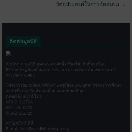
วัตถุประสงค์ในการจัดอบรม
→
ติดต่อมูลนิธิ
สำนักงาน มูลนิธิ อุดมพร-สมศักดิ์ (เซี่ยงใช่) ศักดิ์พรทรัพย์
89 ซอยรัชฏภัณฑ์ ถนนราชปรารภ แขวงมักกะสัน เขตราชเทวี
กรุงเทพฯ 10400
โครงการอบรมพัฒนาศักยภาพครูผู้สอนและบุคลากรทางการศึกษา
ระดับชั้นปฐมวัย ประถมศึกษาและมัธยมศึกษา
ติดต่อเจ้าหน้าที่ โทร.
063-212-2724
091-576-0723
063-212-2725
ส่งใบสมัครได้ที่
E-mail : info@sakdibhornssup.org