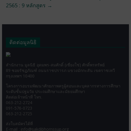
2565 : 9 หลักสูตร
→
ติดต่อมูลนิธิ
สำนักงาน มูลนิธิ อุดมพร-สมศักดิ์ (เซี่ยงใช่) ศักดิ์พรทรัพย์
89 ซอยรัชฏภัณฑ์ ถนนราชปรารภ แขวงมักกะสัน เขตราชเทวี
กรุงเทพฯ 10400
โครงการอบรมพัฒนาศักยภาพครูผู้สอนและบุคลากรทางการศึกษา
ระดับชั้นปฐมวัย ประถมศึกษาและมัธยมศึกษา
ติดต่อเจ้าหน้าที่ โทร.
063-212-2724
091-576-0723
063-212-2725
ส่งใบสมัครได้ที่
E-mail : info@sakdibhornssup.org