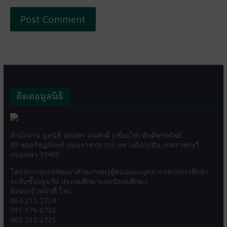
ติดต่อมูลนิธิ
สำนักงาน มูลนิธิ อุดมพร-สมศักดิ์ (เซี่ยงใช่) ศักดิ์พรทรัพย์
89 ซอยรัชฏภัณฑ์ ถนนราชปรารภ แขวงมักกะสัน เขตราชเทวี
กรุงเทพฯ 10400
โครงการอบรมพัฒนาศักยภาพครูผู้สอนและบุคลากรทางการศึกษา
ระดับชั้นปฐมวัย ประถมศึกษาและมัธยมศึกษา
ติดต่อเจ้าหน้าที่ โทร.
063-212-2724
091-576-0723
063-212-2725