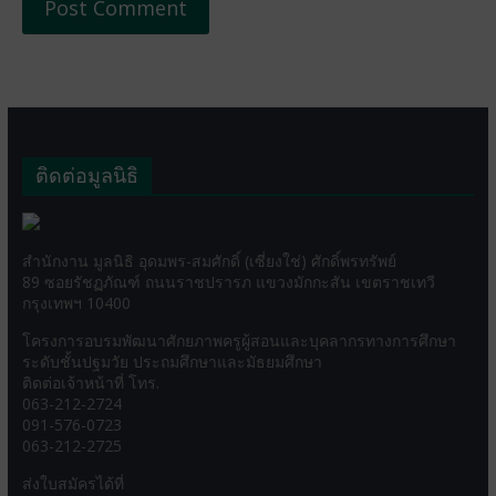
ติดต่อมูลนิธิ
สำนักงาน มูลนิธิ อุดมพร-สมศักดิ์ (เซี่ยงใช่) ศักดิ์พรทรัพย์
89 ซอยรัชฏภัณฑ์ ถนนราชปรารภ แขวงมักกะสัน เขตราชเทวี
กรุงเทพฯ 10400
โครงการอบรมพัฒนาศักยภาพครูผู้สอนและบุคลากรทางการศึกษา
ระดับชั้นปฐมวัย ประถมศึกษาและมัธยมศึกษา
ติดต่อเจ้าหน้าที่ โทร.
063-212-2724
091-576-0723
063-212-2725
ส่งใบสมัครได้ที่