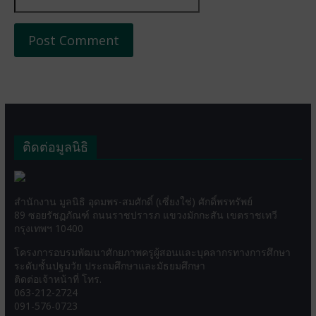
ติดต่อมูลนิธิ
สำนักงาน มูลนิธิ อุดมพร-สมศักดิ์ (เซี่ยงใช่) ศักดิ์พรทรัพย์
89 ซอยรัชฏภัณฑ์ ถนนราชปรารภ แขวงมักกะสัน เขตราชเทวี
กรุงเทพฯ 10400
โครงการอบรมพัฒนาศักยภาพครูผู้สอนและบุคลากรทางการศึกษา
ระดับชั้นปฐมวัย ประถมศึกษาและมัธยมศึกษา
ติดต่อเจ้าหน้าที่ โทร.
063-212-2724
091-576-0723