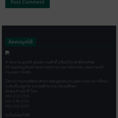
ติดต่อมูลนิธิ
สำนักงาน มูลนิธิ อุดมพร-สมศักดิ์ (เซี่ยงใช่) ศักดิ์พรทรัพย์
89 ซอยรัชฏภัณฑ์ ถนนราชปรารภ แขวงมักกะสัน เขตราชเทวี
กรุงเทพฯ 10400
โครงการอบรมพัฒนาศักยภาพครูผู้สอนและบุคลากรทางการศึกษา
ระดับชั้นปฐมวัย ประถมศึกษาและมัธยมศึกษา
ติดต่อเจ้าหน้าที่ โทร.
063-212-2724
091-576-0723
063-212-2725
ส่งใบสมัครได้ที่