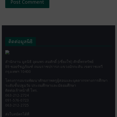
ติดต่อมูลนิธิ
สำนักงาน มูลนิธิ อุดมพร-สมศักดิ์ (เซี่ยงใช่) ศักดิ์พรทรัพย์
89 ซอยรัชฏภัณฑ์ ถนนราชปรารภ แขวงมักกะสัน เขตราชเทวี
กรุงเทพฯ 10400
โครงการอบรมพัฒนาศักยภาพครูผู้สอนและบุคลากรทางการศึกษา
ระดับชั้นปฐมวัย ประถมศึกษาและมัธยมศึกษา
ติดต่อเจ้าหน้าที่ โทร.
063-212-2724
091-576-0723
063-212-2725
ส่งใบสมัครได้ที่