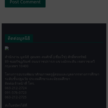
ติดต่อมูลนิธิ
สำนักงาน มูลนิธิ อุดมพร-สมศักดิ์ (เซี่ยงใช่) ศักดิ์พรทรัพย์
89 ซอยรัชฏภัณฑ์ ถนนราชปรารภ แขวงมักกะสัน เขตราชเทวี
กรุงเทพฯ 10400
โครงการอบรมพัฒนาศักยภาพครูผู้สอนและบุคลากรทางการศึกษา
ระดับชั้นปฐมวัย ประถมศึกษาและมัธยมศึกษา
ติดต่อเจ้าหน้าที่ โทร.
063-212-2724
091-576-0723
063-212-2725
ส่งใบสมัครได้ที่