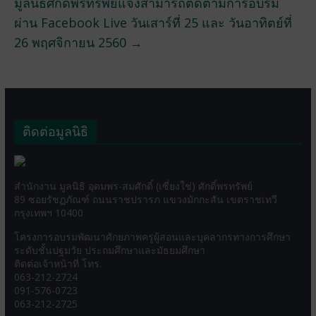
มูลนิธิศักดิ์พรทรัพย์แจ้งสามารถติดตามการอบรม
ผ่าน Facebook Live วันเสาร์ที่ 25 และ วันอาทิตย์ที่
26 พฤศจิกายน 2560
→
ติดต่อมูลนิธิ
สำนักงาน มูลนิธิ อุดมพร-สมศักดิ์ (เซี่ยงใช่) ศักดิ์พรทรัพย์
89 ซอยรัชฏภัณฑ์ ถนนราชปรารภ แขวงมักกะสัน เขตราชเทวี
กรุงเทพฯ 10400
โครงการอบรมพัฒนาศักยภาพครูผู้สอนและบุคลากรทางการศึกษา
ระดับชั้นปฐมวัย ประถมศึกษาและมัธยมศึกษา
ติดต่อเจ้าหน้าที่ โทร.
063-212-2724
091-576-0723
063-212-2725