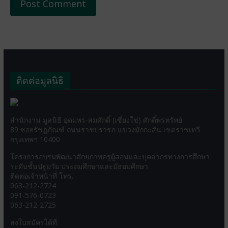
ติดต่อมูลนิธิ
สำนักงาน มูลนิธิ อุดมพร-สมศักดิ์ (เซี่ยงใช่) ศักดิ์พรทรัพย์
89 ซอยรัชฏภัณฑ์ ถนนราชปรารภ แขวงมักกะสัน เขตราชเทวี
กรุงเทพฯ 10400
โครงการอบรมพัฒนาศักยภาพครูผู้สอนและบุคลากรทางการศึกษา
ระดับชั้นปฐมวัย ประถมศึกษาและมัธยมศึกษา
ติดต่อเจ้าหน้าที่ โทร.
063-212-2724
091-576-0723
063-212-2725
ส่งใบสมัครได้ที่