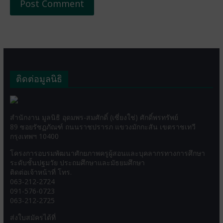
ติดต่อมูลนิธิ
สำนักงาน มูลนิธิ อุดมพร-สมศักดิ์ (เซี่ยงใช่) ศักดิ์พรทรัพย์
89 ซอยรัชฏภัณฑ์ ถนนราชปรารภ แขวงมักกะสัน เขตราชเทวี
กรุงเทพฯ 10400
โครงการอบรมพัฒนาศักยภาพครูผู้สอนและบุคลากรทางการศึกษา
ระดับชั้นปฐมวัย ประถมศึกษาและมัธยมศึกษา
ติดต่อเจ้าหน้าที่ โทร.
063-212-2724
091-576-0723
063-212-2725
ส่งใบสมัครได้ที่