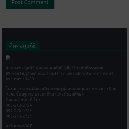
ติดต่อมูลนิธิ
สำนักงาน มูลนิธิ อุดมพร-สมศักดิ์ (เซี่ยงใช่) ศักดิ์พรทรัพย์
89 ซอยรัชฏภัณฑ์ ถนนราชปรารภ แขวงมักกะสัน เขตราชเทวี
กรุงเทพฯ 10400
โครงการอบรมพัฒนาศักยภาพครูผู้สอนและบุคลากรทางการศึกษา
ระดับชั้นปฐมวัย ประถมศึกษาและมัธยมศึกษา
ติดต่อเจ้าหน้าที่ โทร.
063-212-2724
091-576-0723
063-212-2725
ส่งใบสมัครได้ที่