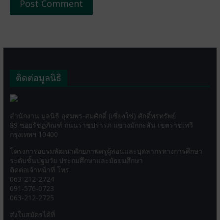
ติดต่อมูลนิธิ
สำนักงาน มูลนิธิ อุดมพร-สมศักดิ์ (เซี่ยงใช่) ศักดิ์พรทรัพย์
89 ซอยรัชฏภัณฑ์ ถนนราชปรารภ แขวงมักกะสัน เขตราชเทวี
กรุงเทพฯ 10400
โครงการอบรมพัฒนาศักยภาพครูผู้สอนและบุคลากรทางการศึกษา
ระดับชั้นปฐมวัย ประถมศึกษาและมัธยมศึกษา
ติดต่อเจ้าหน้าที่ โทร.
063-212-2724
091-576-0723
063-212-2725
ส่งใบสมัครได้ที่