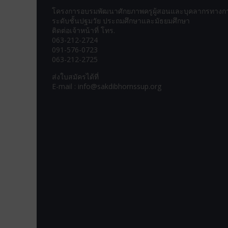
โครงการอบรมพัฒนาศักยภาพครูผู้สอนและบุคลากรทางก
ระดับชั้นปฐมวัย ประถมศึกษาและมัธยมศึกษา
ติดต่อเจ้าหน้าที่ โทร.
063-212-2724
091-576-0723
063-212-2725
ส่งใบสมัครได้ที่
E-mail : info@sakdibhornssup.org