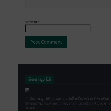
Website
ติดต่อมูลนิธิ
สำนักงาน มูลนิธิ อุดมพร-สมศักดิ์ (เซี่ยงใช่) ศักดิ์พรทรัพย์
89 ซอยรัชฏภัณฑ์ ถนนราชปรารภ แขวงมักกะสัน เขตราชเ
10400