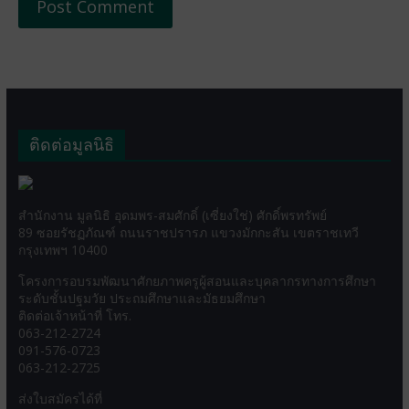
ติดต่อมูลนิธิ
สำนักงาน มูลนิธิ อุดมพร-สมศักดิ์ (เซี่ยงใช่) ศักดิ์พรทรัพย์
89 ซอยรัชฏภัณฑ์ ถนนราชปรารภ แขวงมักกะสัน เขตราชเทวี
กรุงเทพฯ 10400
โครงการอบรมพัฒนาศักยภาพครูผู้สอนและบุคลากรทางการศึกษา
ระดับชั้นปฐมวัย ประถมศึกษาและมัธยมศึกษา
ติดต่อเจ้าหน้าที่ โทร.
063-212-2724
091-576-0723
063-212-2725
ส่งใบสมัครได้ที่