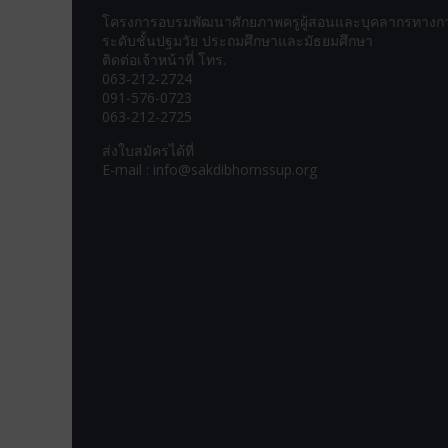
โครงการอบรมพัฒนาศักยภาพครูผู้สอนและบุคลากรทางก
ระดับชั้นปฐมวัย ประถมศึกษาและมัธยมศึกษา
ติดต่อเจ้าหน้าที่ โทร.
063-212-2724
091-576-0723
063-212-2725
ส่งใบสมัครได้ที่
E-mail : info@sakdibhornssup.org