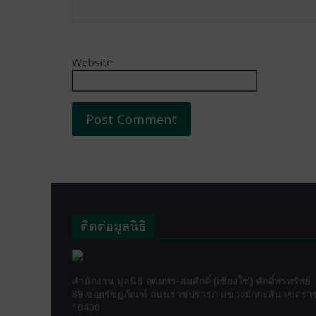
Website
ติดต่อมูลนิธิ
สำนักงาน มูลนิธิ อุดมพร-สมศักดิ์ (เซี่ยงใช่) ศักดิ์พรทรัพย์
89 ซอยรัชฏภัณฑ์ ถนนราชปรารภ แขวงมักกะสัน เขตราชเ
10400