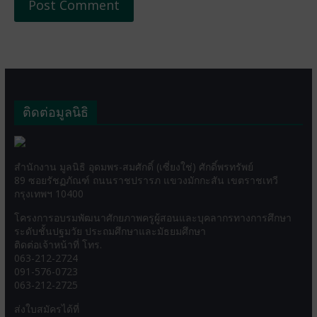
ติดต่อมูลนิธิ
สำนักงาน มูลนิธิ อุดมพร-สมศักดิ์ (เซี่ยงใช่) ศักดิ์พรทรัพย์
89 ซอยรัชฏภัณฑ์ ถนนราชปรารภ แขวงมักกะสัน เขตราชเทวี
กรุงเทพฯ 10400
โครงการอบรมพัฒนาศักยภาพครูผู้สอนและบุคลากรทางการศึกษา
ระดับชั้นปฐมวัย ประถมศึกษาและมัธยมศึกษา
ติดต่อเจ้าหน้าที่ โทร.
063-212-2724
091-576-0723
063-212-2725
ส่งใบสมัครได้ที่