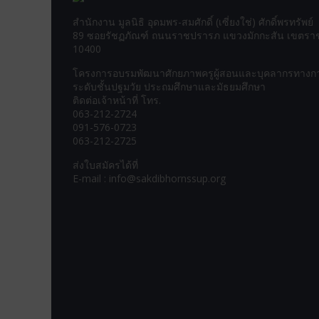
สำนักงาน มูลนิธิ อุดมพร-สมศักดิ์ (เซี่ยงใช่) ศักดิ์พรทรัพย์
89 ซอยรัชฏภัณฑ์ ถนนราชปรารภ แขวงมักกะสัน เขตราชเ
10400
โครงการอบรมพัฒนาศักยภาพครูผู้สอนและบุคลากรทางก
ระดับชั้นปฐมวัย ประถมศึกษาและมัธยมศึกษา
ติดต่อเจ้าหน้าที่ โทร.
063-212-2724
091-576-0723
063-212-2725
ส่งใบสมัครได้ที่
E-mail : info@sakdibhornssup.org