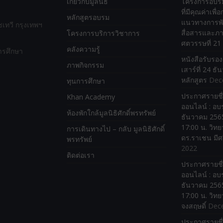
เกี่ยวกับมูลนิธิ
โครงการอบรม
ที่มีคุณค่าเพื
หลักสูตรอบรม
แนวทางการพ
ทวี กรุงเทพฯ
สื่อสารและภา
โครงการบริการวิชาการ
ศตวรรษที่ 21
คลังความรู้
ารศึกษา
หนังสือรับรอ
ภาพกิจกรรม
เสาร์ที่ 24 ธ
หลักสูตร
Dec
ทุนการศึกษา
ประกาศรายชื่
Khan Academy
ออนไลน์ : อบร
ห้องพักใกล้มูลนิธิศักดิ์พรทรัพย์
ธันวาคม 2565
17:00 น. วิทย
การเดินทางไป – กลับ มูลนิธิศักดิ์
ดร.ราเชน มีศ
พรทรัพย์
2022
ติดต่อเรา
ประกาศรายชื่
ออนไลน์ : อบร
ธันวาคม 2565
17:00 น. วิทย
จงสฤษดิ์
Dec
ประกาศรายชื่