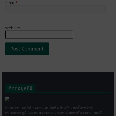
Email
*
Website
ติดต่อมูลนิธิ
สำนักงาน มูลนิธิ อุดมพร-สมศักดิ์ (เซี่ยงใช่) ศักดิ์พรทรัพย์
89 ซอยรัชฏภัณฑ์ ถนนราชปรารภ แขวงมักกะสัน เขตราชเทวี