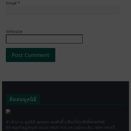
Email
*
Website
ติดต่อมูลนิธิ
สำนักงาน มูลนิธิ อุดมพร-สมศักดิ์ (เซี่ยงใช่) ศักดิ์พรทรัพย์
89 ซอยรัชฏภัณฑ์ ถนนราชปรารภ แขวงมักกะสัน เขตราชเทวี