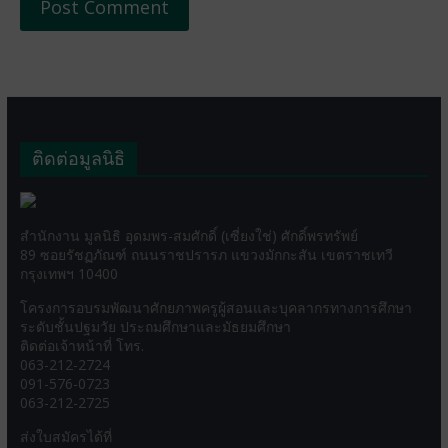
ติดต่อมูลนิธิ
สำนักงาน มูลนิธิ อุดมพร-สมศักดิ์ (เซี่ยงใช่) ศักดิ์พรทรัพย์
89 ซอยรัชฏภัณฑ์ ถนนราชปรารภ แขวงมักกะสัน เขตราชเทวี
กรุงเทพฯ 10400
โครงการอบรมพัฒนาศักยภาพครูผู้สอนและบุคลากรทางการศึกษา
ระดับชั้นปฐมวัย ประถมศึกษาและมัธยมศึกษา
ติดต่อเจ้าหน้าที่ โทร.
063-212-2724
091-576-0723
063-212-2725
ส่งใบสมัครได้ที่