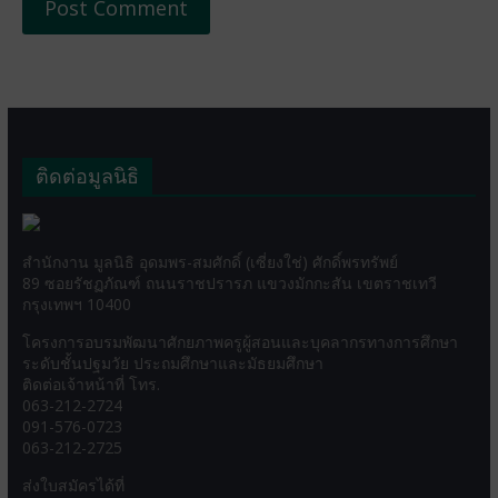
ติดต่อมูลนิธิ
สำนักงาน มูลนิธิ อุดมพร-สมศักดิ์ (เซี่ยงใช่) ศักดิ์พรทรัพย์
89 ซอยรัชฏภัณฑ์ ถนนราชปรารภ แขวงมักกะสัน เขตราชเทวี
กรุงเทพฯ 10400
โครงการอบรมพัฒนาศักยภาพครูผู้สอนและบุคลากรทางการศึกษา
ระดับชั้นปฐมวัย ประถมศึกษาและมัธยมศึกษา
ติดต่อเจ้าหน้าที่ โทร.
063-212-2724
091-576-0723
063-212-2725
ส่งใบสมัครได้ที่