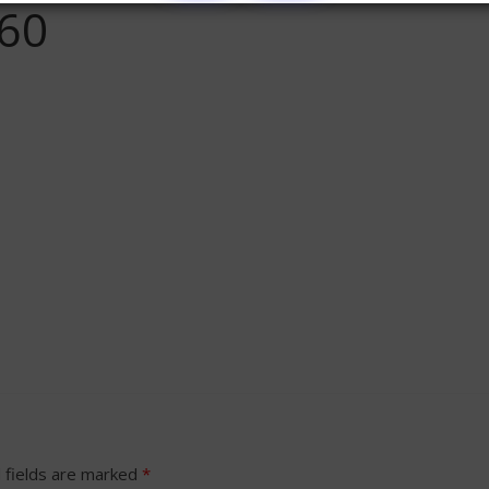
60
 fields are marked
*