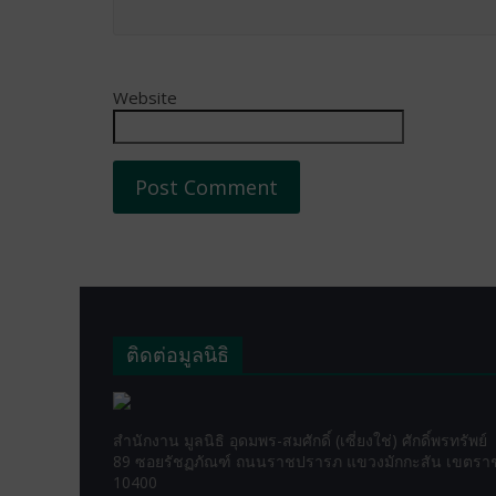
Website
ติดต่อมูลนิธิ
สำนักงาน มูลนิธิ อุดมพร-สมศักดิ์ (เซี่ยงใช่) ศักดิ์พรทรัพย์
89 ซอยรัชฏภัณฑ์ ถนนราชปรารภ แขวงมักกะสัน เขตราชเ
10400