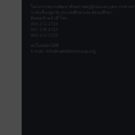
โครงการอบรมพัฒนาศักยภาพครูผู้สอนและบุคลากรทางก
ระดับชั้นปฐมวัย ประถมศึกษาและมัธยมศึกษา
ติดต่อเจ้าหน้าที่ โทร.
063-212-2724
091-576-0723
063-212-2725
ส่งใบสมัครได้ที่
E-mail : info@sakdibhornssup.org