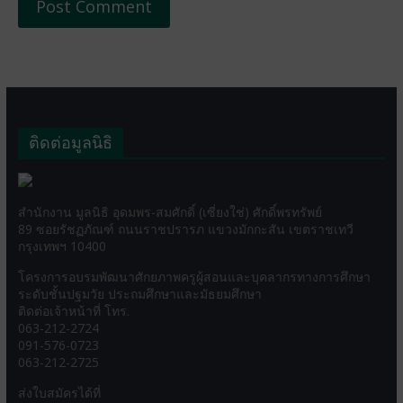
ติดต่อมูลนิธิ
สำนักงาน มูลนิธิ อุดมพร-สมศักดิ์ (เซี่ยงใช่) ศักดิ์พรทรัพย์
89 ซอยรัชฏภัณฑ์ ถนนราชปรารภ แขวงมักกะสัน เขตราชเทวี
กรุงเทพฯ 10400
โครงการอบรมพัฒนาศักยภาพครูผู้สอนและบุคลากรทางการศึกษา
ระดับชั้นปฐมวัย ประถมศึกษาและมัธยมศึกษา
ติดต่อเจ้าหน้าที่ โทร.
063-212-2724
091-576-0723
063-212-2725
ส่งใบสมัครได้ที่