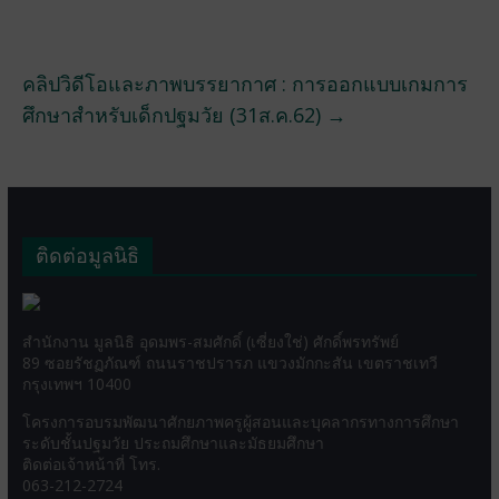
คลิปวิดีโอและภาพบรรยากาศ : การออกแบบเกมการ
ศึกษาสำหรับเด็กปฐมวัย (31ส.ค.62)
→
ติดต่อมูลนิธิ
สำนักงาน มูลนิธิ อุดมพร-สมศักดิ์ (เซี่ยงใช่) ศักดิ์พรทรัพย์
89 ซอยรัชฏภัณฑ์ ถนนราชปรารภ แขวงมักกะสัน เขตราชเทวี
กรุงเทพฯ 10400
โครงการอบรมพัฒนาศักยภาพครูผู้สอนและบุคลากรทางการศึกษา
ระดับชั้นปฐมวัย ประถมศึกษาและมัธยมศึกษา
ติดต่อเจ้าหน้าที่ โทร.
063-212-2724